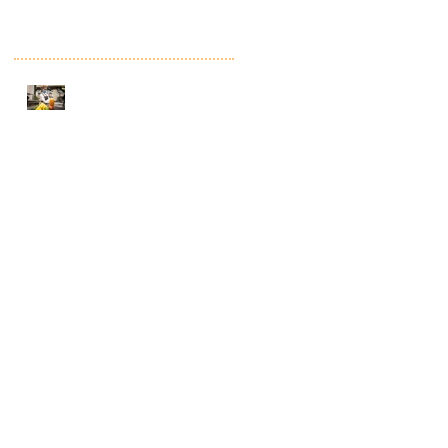
Recent Posts
Como Montar um
Mercadinho de
Sucesso: Guia
Completo para
Empreendedores
Cartazista no Rio de Janeiro
Mercado Precisa de
Cartazista Free ou Fixo
Cartazista no Rio de Janeiro