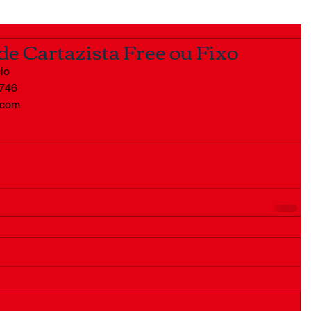
e Cartazista Free ou Fixo
io 
746 
.com