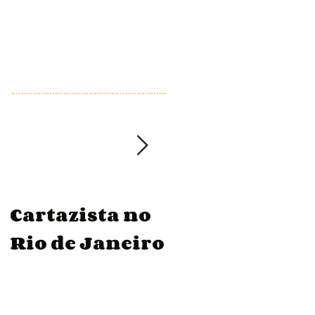
Featured Posts
Cartazista no
Mercado
Rio de Janeiro
Precisa de
Cartazista
Free ou Fixo