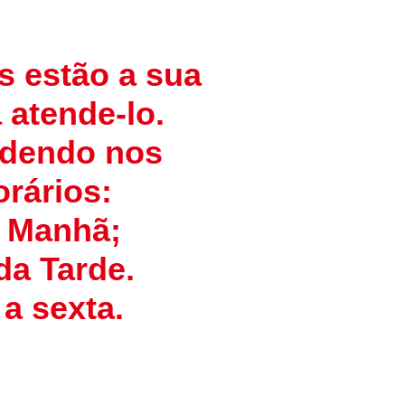
s estão a sua
 atende-lo.
ndendo nos
rários:
a Manhã;
da Tarde.
a sexta.