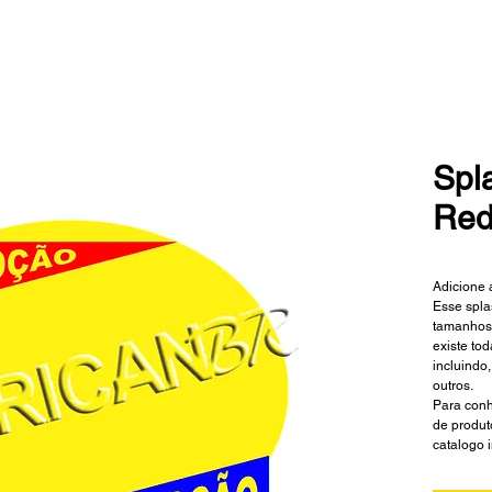
Spl
Red
Adicione 
Esse spla
tamanhos 
existe to
incluindo,
outros.
Para conh
de produt
catalogo 