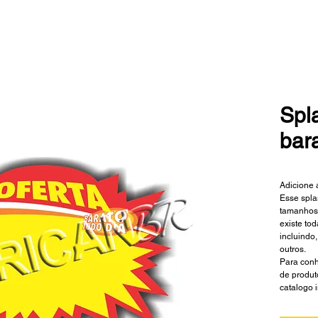
Spl
bara
Adicione 
Esse spla
tamanhos 
existe to
incluindo,
outros.
Para conh
de produt
catalogo 