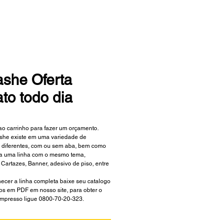
ashe Oferta
to todo dia
ao carrinho para fazer um orçamento.
she existe em uma variedade de 
diferentes, com ou sem aba, bem como 
da uma linha com o mesmo tema, 
 Cartazes, Banner, adesivo de piso, entre 
ecer a linha completa baixe seu catalogo 
os em PDF em nosso site, para obter o 
impresso ligue 0800-70-20-323.