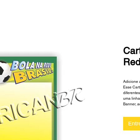
Car
Re
Adicione 
Esse Cart
diferente
uma linha
Banner, ad
Entr